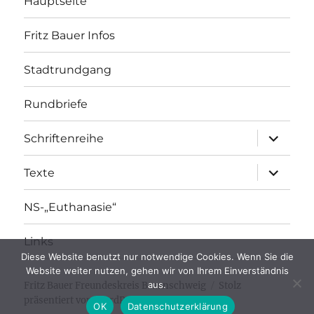
Hauptseite
Fritz Bauer Infos
Stadtrundgang
Rundbriefe
Unterme
Schriftenreihe
öffnen
Unterme
Texte
öffnen
NS-„Euthanasie“
Links
Diese Website benutzt nur notwendige Cookies. Wenn Sie die
Website weiter nutzen, gehen wir von Ihrem Einverständnis
aus.
Fritz Bauer Freundeskreis Braunschweig
Stolz
präsentiert von WordPress
OK
Datenschutzerklärung