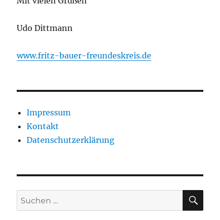
Mit vielen Grüßen
Udo Dittmann
www.fritz-bauer-freundeskreis.de
Impressum
Kontakt
Datenschutzerklärung
SU
Suchen
nach: