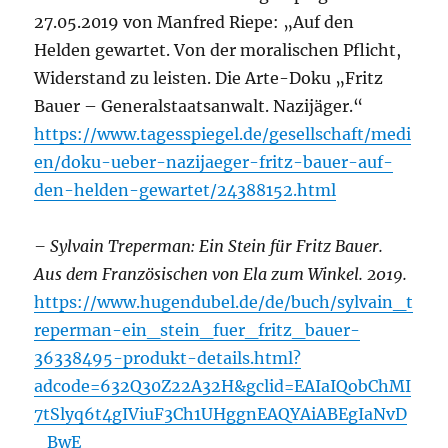
27.05.2019 von Manfred Riepe: „Auf den
Helden gewartet. Von der moralischen Pflicht,
Widerstand zu leisten. Die Arte-Doku „Fritz
Bauer – Generalstaatsanwalt. Nazijäger.“
https://www.tagesspiegel.de/gesellschaft/medi
en/doku-ueber-nazijaeger-fritz-bauer-auf-
den-helden-gewartet/24388152.html
– Sylvain Treperman
: Ein Stein für Fritz Bauer.
Aus dem Französischen von Ela zum Winkel. 2019.
https://www.hugendubel.de/de/buch/sylvain_t
reperman-ein_stein_fuer_fritz_bauer-
36338495-produkt-details.html?
adcode=632Q30Z22A32H&gclid=EAIaIQobChMI
7tSlyq6t4gIViuF3Ch1UHggnEAQYAiABEgIaNvD
_BwE