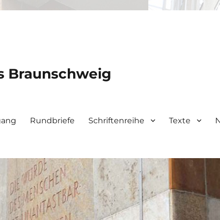
is Braunschweig
gang
Rundbriefe
Schriftenreihe
Texte
N