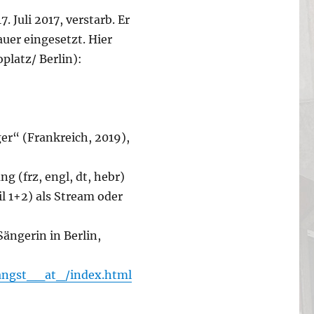
Juli 2017, verstarb. Er
uer eingesetzt. Hier
platz/ Berlin):
er“ (Frankreich, 2019),
 (frz, engl, dt, hebr)
l 1+2) als Stream oder
ängerin in Berlin,
_angst__at_/index.html