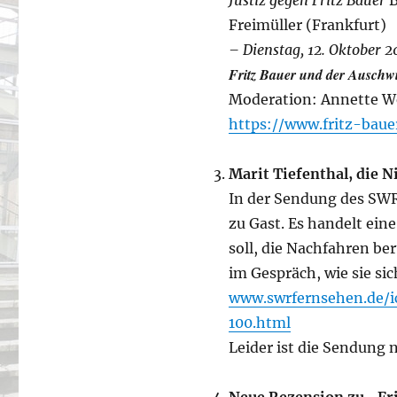
Justiz gegen Fritz Bauer
B
Freimüller (Frankfurt)
– Dienstag, 12. Oktober 2
Fritz Bauer und der Auschwi
Moderation: Annette W
https://www.fritz-baue
Marit Tiefenthal, die N
In der Sendung des SWR
zu Gast. Es handelt ein
soll, die Nachfahren be
im Gespräch, wie sie si
www.swrfernsehen.de/
100.html
Leider ist die Sendung 