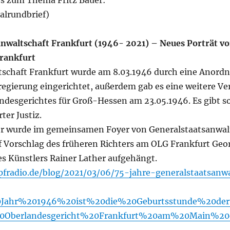
os zum Thema Fritz Bauer:
alrundbrief)
anwaltschaft Frankfurt (1946- 2021) – Neues Porträt vo
rankfurt
tschaft Frankfurt wurde am 8.03.1946 durch eine Anord
regierung eingerichtet, außerdem gab es eine weitere Ve
ndesgerichtes für Groß-Hessen am 23.05.1946. Es gibt s
ter Justiz.
er wurde im gemeinsamen Foyer von Generalstaatsanwal
 Vorschlag des früheren Richters am OLG Frankfurt Geor
es Künstlers Rainer Lather aufgehängt.
fradio.de/blog/2021/03/06/75-jahre-generalstaatsanwa
0Jahr%201946%20ist%20die%20Geburtsstunde%20der
20Oberlandesgericht%20Frankfurt%20am%20Main%20e