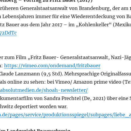
tenberg – Vortrag zu Fritz Bauer (2017)
rüheren Generalstaatsanwalt von Brandenburg, der am 17. 
en Lebensjahren immer für eine Wiederentdeckung von Ba
itz Bauer aus dem Jahr 2017 – im „Kohlenkeller“ (Mexiko
s72DdTc
ler zum Film „Fritz Bauer- Generalstaatsanwalt, Nazi-Jäg
n:
https://vimeo.com/ondemand/fritzbauer
laude Lanzmann (9,5 Std). Mehrsprachige Originalfassung
mals online zu sehen: bei Vimeo/ Amazon prime video (Tei
m.absolutmedien.de/shoah-newsletter/
okumentarfilm von Sandra Prechtel (De, 2021) über eine S
hwitz deportiert worden war.
.de/pages/service/produktionsspiegel/subpages/liebe