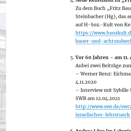
Neue Rezension zu „Fr
Zu dem Buch „Fritz Bau
Steinbacher (Hg), das a
auf H-Soz.-Kult von Ker
https://www.hsozkult.d
bauer-und-achtundsec
Vor 60 Jahren – am 11.
Anbei zwei Beiträge zu
– Werner Renz: Eichman
4.11.2020 
– Interview mit Sybille
SWR am 12.04.2021
http://www.swr.de/swr
israelisches-lehrstuec