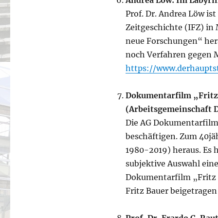
Andrea Löw: Im Labyrin
Prof. Dr. Andrea Löw is
Zeitgeschichte (IFZ) in
neue Forschungen“ hera
noch Verfahren gegen M
https://www.derhaupts
Dokumentarfilm „Fritz 
(Arbeitsgemeinschaft 
Die AG Dokumentarfilm 
beschäftigen. Zum 40jä
1980-2019) heraus. Es h
subjektive Auswahl eine
Dokumentarfilm „Fritz 
Fritz Bauer beigetragen