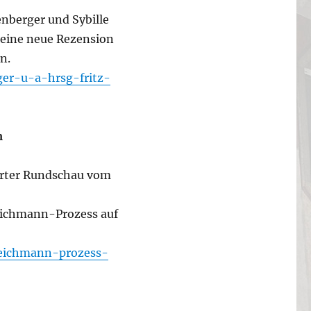
nberger und Sybille
t eine neue Rezension
n.
ger-u-a-hrsg-fritz-
m
furter Rundschau vom
m Eichmann-Prozess auf
-eichmann-prozess-