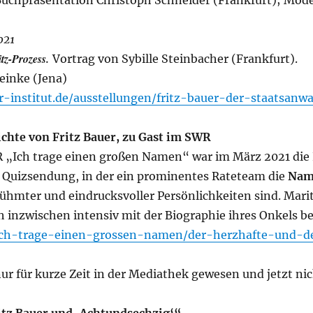
uchpräsentation Christoph Schneider (Frankfurt); Mode
021
tz-Prozess.
Vortrag von Sybille Steinbacher (Frankfurt).
einke (Jena)
r-institut.de/ausstellungen/fritz-bauer-der-staatsanwa
ichte von Fritz Bauer, zu Gast im SWR
 „Ich trage einen großen Namen“ war im März 2021 die 
e Quizsendung, in der ein prominentes Rateteam die
Nam
rühmter und eindrucksvoller Persönlichkeiten sind. Marit
ch inzwischen intensiv mit der Biographie ihres Onkels be
ich-trage-einen-grossen-namen/der-herzhafte-und-
nur für kurze Zeit in der Mediathek gewesen und jetzt ni