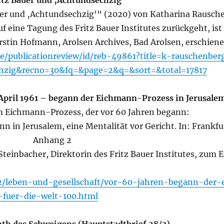
itz Bauer und ‚Achtundsechzig‘“
er und ‚Achtundsechzig‘“ (2020) von Katharina Rausche
uf eine Tagung des Fritz Bauer Institutes zurückgeht, is
stin Hofmann, Arolsen Archives, Bad Arolsen, erschiene
e/publicationreview/id/reb-49861?title=k-rauschenber
hzig&recno=30&fq=&page=2&q=&sort=&total=17817
 April 1961 – begann der Eichmann-Prozess in Jerusale
m Eichmann-Prozess, der vor 60 Jahren begann:
n in Jerusalem, eine Mentalität vor Gericht. In: Frank
Anhang 2
 Steinbacher, Direktorin des Fritz Bauer Institutes, zu
2/leben-und-gesellschaft/vor-60-jahren-begann-der
k-fuer-die-welt-100.html