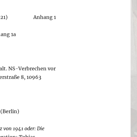
, März 2021) Anhang 1
ang 1a
walt. NS-Verbrechen vor
rstraße 8, 10963
(Berlin)
 von 1941 oder: Die