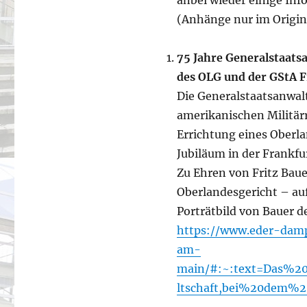
anbei wieder einige Inf
(Anhänge nur im Origin
75 Jahre Generalstaats
des OLG und der GStA F
Die Generalstaatsanwal
amerikanischen Militär
Errichtung eines Oberla
Jubiläum in der Frankfur
Zu Ehren von Fritz Bau
Oberlandesgericht – auf
Porträtbild von Bauer d
https://www.eder-damp
am-
main/#:~:text=Das%2
ltschaft,bei%20dem%