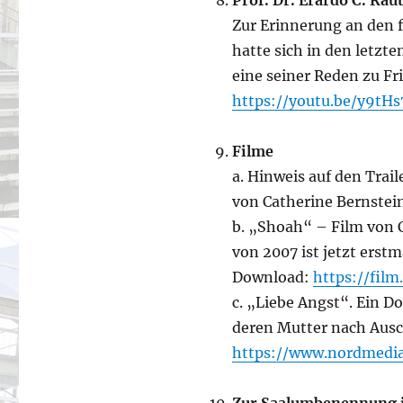
Prof. Dr. Erardo C. Rau
Zur Erinnerung an den f
hatte sich in den letzt
eine seiner Reden zu Fr
https://youtu.be/y9tH
Filme
a. Hinweis auf den Trai
von Catherine Bernstei
b. „Shoah“ – Film von C
von 2007 ist jetzt erst
Download:
https://fil
c. „Liebe Angst“. Ein D
deren Mutter nach Ausc
https://www.nordmedia