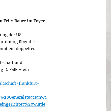
n Fritz Bauer
im Foyer
nung der US-
rordnung über die
omit ein doppeltes
tschaft und
g D. Falk – ein
ltschaft-frankfurt-
%20Generalstaatsanwa
ingerichtet%20wurde