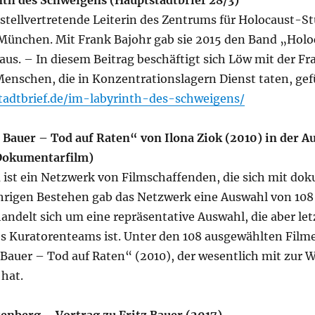
th des Schweigens (Hauptstadtbrief 28/3)
t stellvertretende Leiterin des Zentrums für Holocaust-St
 München. Mit Frank Bajohr gab sie 2015 den Band „Holo
us. – In diesem Beitrag beschäftigt sich Löw mit der F
enschen, die in Konzentrationslagern Dienst taten, gef
tadtbrief.de/im-labyrinth-des-schweigens/
Bauer – Tod auf Raten“ von Ilona Ziok (2010) in der A
Dokumentarfilm)
ist ein Netzwerk von Filmschaffenden, die sich mit do
hrigen Bestehen gab das Netzwerk eine Auswahl von 108 
andelt sich um eine repräsentative Auswahl, die aber let
s Kuratorenteams ist. Unter den 108 ausgewählten Filme
Bauer – Tod auf Raten“ (2010), der wesentlich mit zur
 hat.